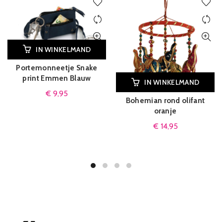
IN WINKELMAND
Portemonneetje Snake
print Emmen Blauw
IN WINKELMAND
€
9,95
Bohemian rond olifant
oranje
€
14,95