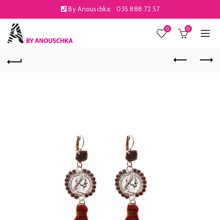
By Anouschka:
035 888 72 57
0
0