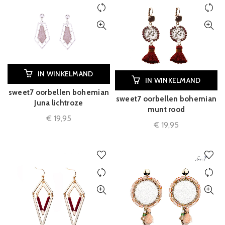
IN WINKELMAND
IN WINKELMAND
sweet7 oorbellen bohemian
sweet7 oorbellen bohemian
Juna lichtroze
munt rood
€
19,95
€
19,95