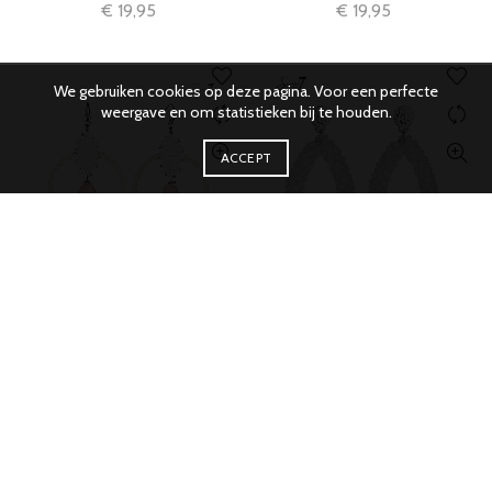
€
19,95
€
19,95
We gebruiken cookies op deze pagina. Voor een perfecte
weergave en om statistieken bij te houden.
ACCEPT
IN WINKELMAND
IN WINKELMAND
sweet7 oorbellen kaia
sweet7 oorbellen Mila wit
lichtroze
€
19,95
€
19,95