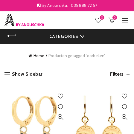
By Anouschka:
035 888 72 57
0
0
CATEGORIES
Home
Producten getagged “oorbellen”
Show Sidebar
Filters