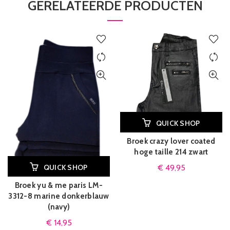
GERELATEERDE PRODUCTEN
QUICK SHOP
Broek crazy lover coated
hoge taille 214 zwart
QUICK SHOP
€
49,95
Broek yu & me paris LM-
3312-8 marine donkerblauw
(navy)
€
14,95