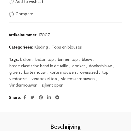
Add to wishlist
Compare
Artikelnummer:
17007
Categorieën:
Kleding
,
Tops en blouses
Tags:
ballon
,
ballon top
,
binnen top
,
blauw
,
brede elastische band in de taille
,
donker
,
donkerblauw
,
groen
,
korte mouw
,
korte mouwen
,
oversized
,
top
,
verdoezel
,
verdoezel top
,
vleermuismouwen
,
vlindermouwen
,
zijkant open
Share
Beschrijving