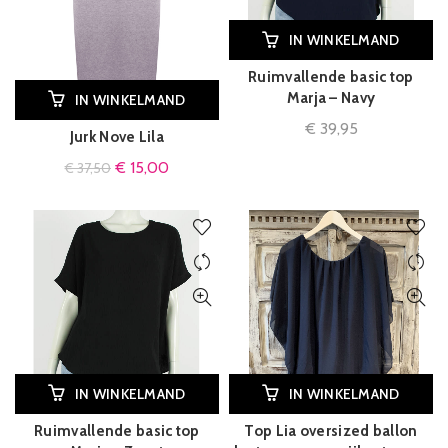
IN WINKELMAND
Ruimvallende basic top
Marja – Navy
IN WINKELMAND
€
39,95
Jurk Nove Lila
€
15,00
€
37,50
IN WINKELMAND
IN WINKELMAND
Ruimvallende basic top
Top Lia oversized ballon