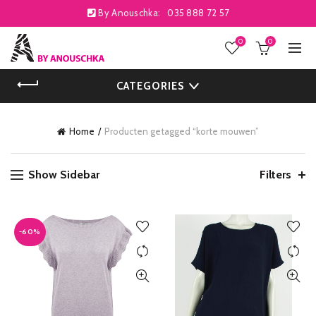
By Anouschka:
035 888 72 57
0
0
CATEGORIES
Home
Producten getagged “korte mouwen”
Show Sidebar
Filters
-60%