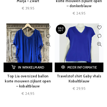
Marja – Zwart
korte mouwen zijkant open
– donkerblauw
€
39,95
€
24,95
SOLD
OUT
IN WINKELMAND
MEER INFORMATIE
Top Lia oversized ballon
Travelstof shirt Gaby vhals
korte mouwen zijkant open
Kobaltblauw
– kobaltblauw
€
29,95
€
24,95