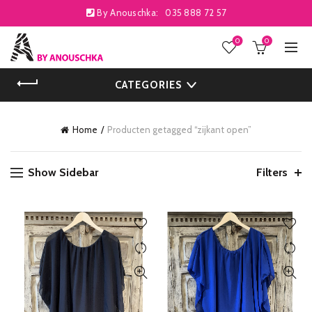
By Anouschka:
035 888 72 57
0
0
CATEGORIES
Home
Producten getagged “zijkant open”
Show Sidebar
Filters