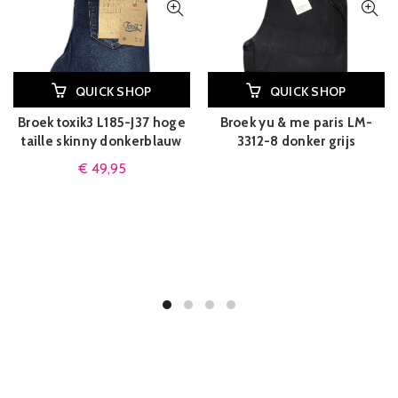
QUICK SHOP
QUICK SHOP
Broek toxik3 L185-J37 hoge
Broek yu & me paris LM-
taille skinny donkerblauw
3312-8 donker grijs
€
49,95