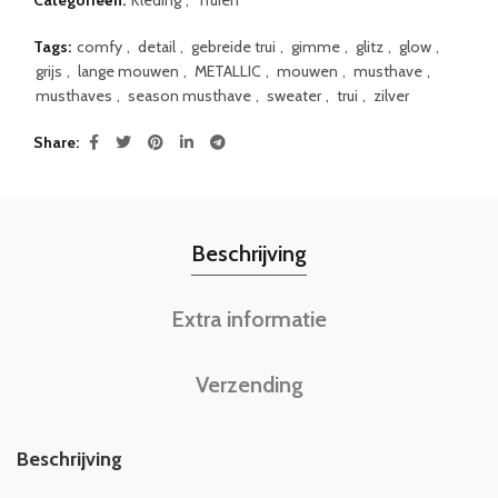
Categorieën:
Kleding
,
Truien
Tags:
comfy
,
detail
,
gebreide trui
,
gimme
,
glitz
,
glow
,
grijs
,
lange mouwen
,
METALLIC
,
mouwen
,
musthave
,
musthaves
,
season musthave
,
sweater
,
trui
,
zilver
Share
Beschrijving
Extra informatie
Verzending
Beschrijving