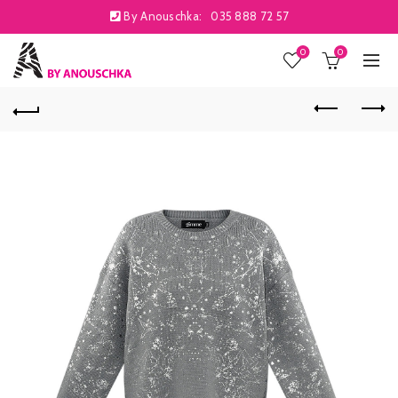
By Anouschka:
035 888 72 57
0
0