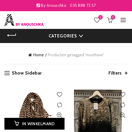
By Anouschka:
035 888 72 57
0
0
CATEGORIES
Home
Producten getagged “musthave”
Show Sidebar
Filters
IN WINKELMAND