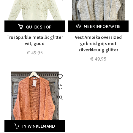
MEER INFORMATIE
QUICK SHOP
Trui Sparkle metallic glitter
Vest Ambika oversized
wit, goud
gebreid grijs met
zilverkleurig glitter
€
49,95
€
49,95
IN WINKELMAND