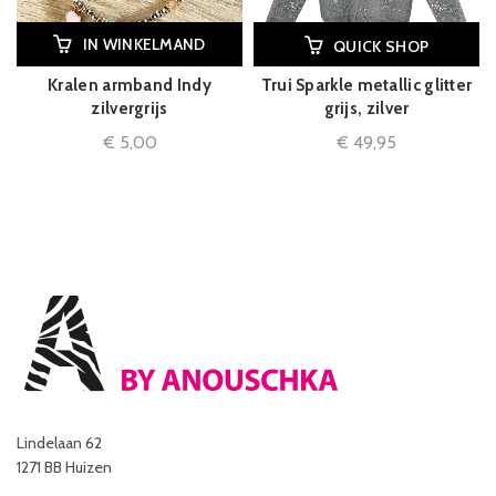
IN WINKELMAND
QUICK SHOP
Kralen armband Indy
Trui Sparkle metallic glitter
zilvergrijs
grijs, zilver
€
5,00
€
49,95
Lindelaan 62
1271 BB Huizen