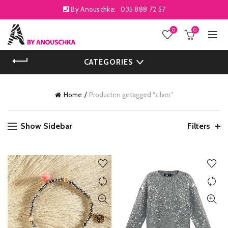
By Anouschka:
035 888 72 57
0
0
CATEGORIES
Home
Producten getagged “zilver”
Show Sidebar
Filters